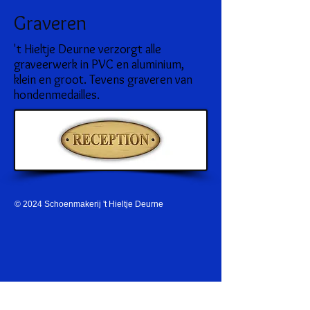
Graveren
't Hieltje Deurne verzorgt alle
graveerwerk in PVC en aluminium,
klein en groot. Tevens graveren van
hondenmedailles.
© 2024 Schoenmakerij 't Hieltje Deurne